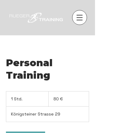
Personal
Training
80
Euro
1 Std.
1
80 €
S
t
Königsteiner Strasse 29
d