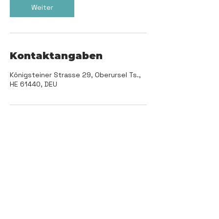
Weiter
Kontaktangaben
Königsteiner Strasse 29, Oberursel Ts.,
HE 61440, DEU
© 2025 RUEGERTRAINING by Marcell Rüger |
Personal Training Oberursel (Taunus) und
Bad Vilbel | Alle Rechte vorbehalten